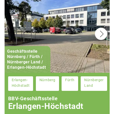
Geschäftsstelle
Nürnberg / Fürth /
Nürnberger Land /
Erlangen-Höchstadt
Erlangen-
Nürnberg
Fürth
Nürnberger
Höchstadt
Land
BBV-Geschäftsstelle
Erlangen-Höchstadt