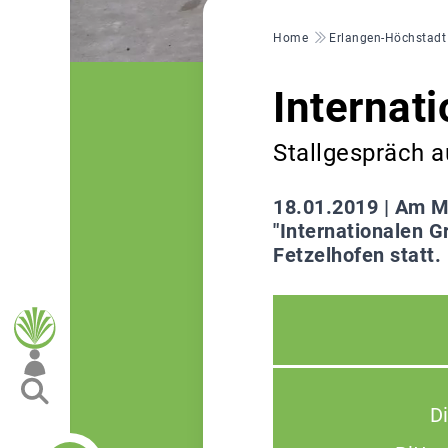
Pfadnavigation
Home
Erlangen-Höchstadt
Internat
Stallgespräch a
18.01.2019 |
Am Mi
"Internationalen G
Fetzelhofen statt.
D