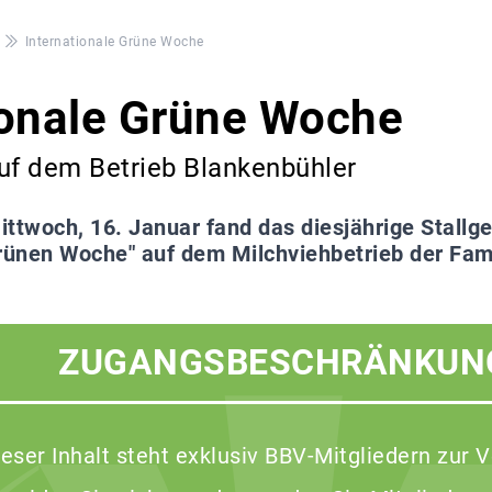
Internationale Grüne Woche
ionale Grüne Woche
uf dem Betrieb Blankenbühler
ttwoch, 16. Januar fand das diesjährige Stall
rünen Woche" auf dem Milchviehbetrieb der Fami
ZUGANGSBESCHRÄNKUN
ieser Inhalt steht exklusiv BBV-Mitgliedern zur 