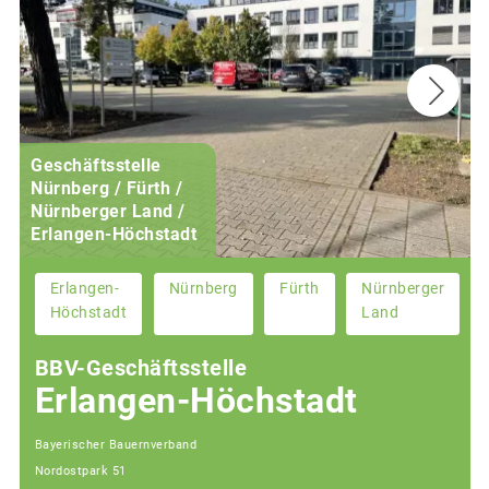
Geschäftsstelle
Nürnberg / Fürth /
Nürnberger Land /
Erlangen-Höchstadt
Erlangen-
Nürnberg
Fürth
Nürnberger
Höchstadt
Land
BBV-Geschäftsstelle
Erlangen-Höchstadt
Bayerischer Bauernverband
Nordostpark 51