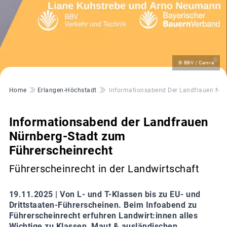
©
© BBV / Canva
Pfadnavigation
Home
Erlangen-Höchstadt
Informationsabend Der Landfrauen Nür
Informationsabend der Landfrauen
Nürnberg-Stadt zum
Führerscheinrecht
Führerscheinrecht in der Landwirtschaft
19.11.2025 |
Von L- und T-Klassen bis zu EU- und
Drittstaaten-Führerscheinen. Beim Infoabend zu
Führerscheinrecht erfuhren Landwirt:innen alles
Wichtige zu Klassen, Maut & ausländischen