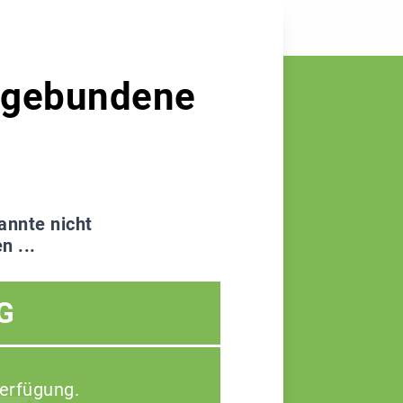
ngsgebundene
annte nicht
n ...
G
Verfügung.