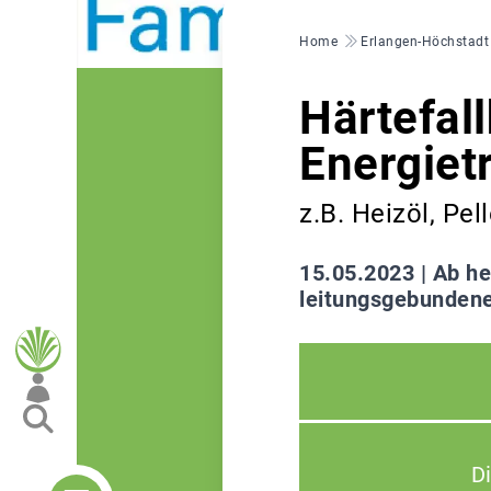
Pfadnavigation
Home
Erlangen-Höchstadt
Härtefal
Energiet
z.B. Heizöl, Pel
15.05.2023 |
Ab he
leitungsgebundene 
D