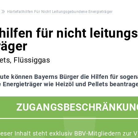
Härtefallhilfen Für Nicht Leitungsgebundene Energieträger
lhilfen für nicht leitu
räger
lets, Flüssiggas
ute können Bayerns Bürger die Hilfen für sogen
Energieträger wie Heizöl und Pellets beantrage
ZUGANGSBESCHRÄNKUN
ieser Inhalt steht exklusiv BBV-Mitgliedern zur 