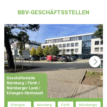
BBV-GESCHÄFTSSTELLEN
Geschäftsstelle
Nürnberg / Fürth /
Nürnberger Land /
Erlangen-Höchstadt
Erlangen-
Nürnberg
Fürth
Nürnberger