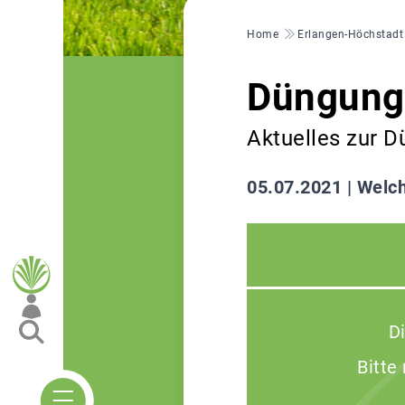
Pfadnavigation
Home
Erlangen-Höchstadt
Düngung
Aktuelles zur D
05.07.2021 |
Welch
D
Bitte