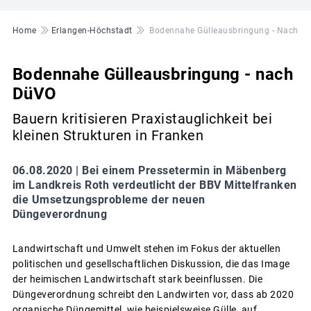
Pfadnavigation
Home
Erlangen-Höchstadt
Bodennahe Gülleausbringung - Nach D
Bodennahe Gülleausbringung - nach
DüVO
Bauern kritisieren Praxistauglichkeit bei
kleinen Strukturen in Franken
06.08.2020 |
Bei einem Pressetermin in Mäbenberg
im Landkreis Roth verdeutlicht der BBV Mittelfranken
die Umsetzungsprobleme der neuen
Düngeverordnung
Landwirtschaft und Umwelt stehen im Fokus der aktuellen
politischen und gesellschaftlichen Diskussion, die das Image
der heimischen Landwirtschaft stark beeinflussen. Die
Düngeverordnung schreibt den Landwirten vor, dass ab 2020
organische Düngemittel, wie beispielsweise Gülle, auf