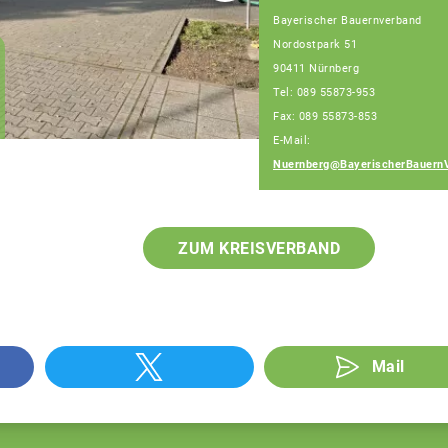
Bayerischer Bauernverband
Nordostpark 51
Christian Huber
90411 Nürnberg
Geschäftsführer
Tel: 089 55873-953
Geschäftsstelle
Nürnberg
Fax: 089 55873-853
E-Mail:
Nuernberg@BayerischerBauern
ZUM KREISVERBAND
Mail