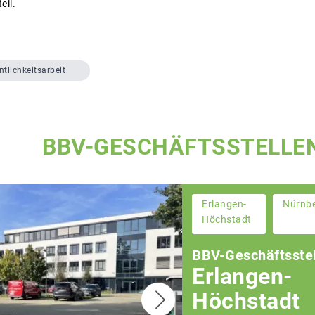
eil.
ntlichkeitsarbeit
BBV-GESCHÄFTSSTELLE
Erlangen-
Nürnb
Höchstadt
BBV-Geschäftsstel
Erlangen-
Höchstadt