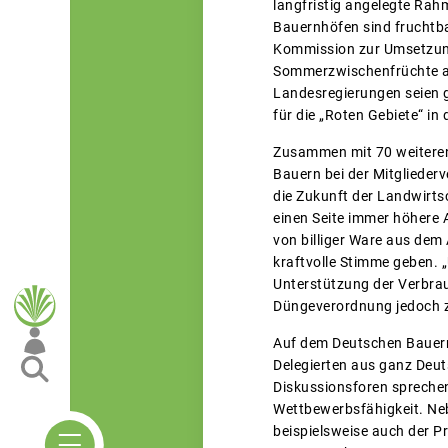
langfristig angelegte Rah
Bauernhöfen sind fruchtb
Kommission zur Umsetzung
Sommerzwischenfrüchte aus
Landesregierungen seien g
für die „Roten Gebiete“ in
Zusammen mit 70 weiteren 
Bauern bei der Mitgliede
die Zukunft der Landwirtsc
einen Seite immer höhere 
von billiger Ware aus dem 
kraftvolle Stimme geben. 
Unterstützung der Verbrau
Düngeverordnung jedoch zei
Auf dem Deutschen Bauern
Delegierten aus ganz Deut
Diskussionsforen sprechen
Wettbewerbsfähigkeit. Ne
beispielsweise auch der P