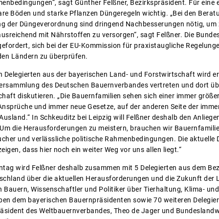
menbedingungen“, sagt Günther Felßner, Bezirkspräsident. Für eine 
are Böden und starke Pflanzen Düngeregeln wichtig. „Bei den Bera
 der Düngeverordnung sind dringend Nachbesserungen nötig, um 
reichend mit Nährstoffen zu versorgen“, sagt Felßner. Die Bundes
efordert, sich bei der EU-Kommission für praxistaugliche Regelung
 den Ländern zu überprüfen.
Delegierten aus der bayerischen Land- und Forstwirtschaft wird e
rversammlung des Deutschen Bauernverbandes vertreten und dort üb
haft diskutieren. „Die Bauernfamilien sehen sich einer immer größe
Ansprüche und immer neue Gesetze, auf der anderen Seite der imme
Ausland.“ In Schkeuditz bei Leipzig will Felßner deshalb den Anliege
„Um die Herausforderungen zu meistern, brauchen wir Bauernfamilien 
cher und verlässliche politische Rahmenbedingungen. Die aktuelle
gen, dass hier noch ein weiter Weg vor uns allen liegt.“
tag wird Felßner deshalb zusammen mit 5 Delegierten aus dem Bez
schland über die aktuellen Herausforderungen und die Zukunft der L
 Bauern, Wissenschaftler und Politiker über Tierhaltung, Klima- un
ben dem bayerischen Bauernpräsidenten sowie 70 weiteren Delegie
räsident des Weltbauernverbandes, Theo de Jager und Bundeslandwi