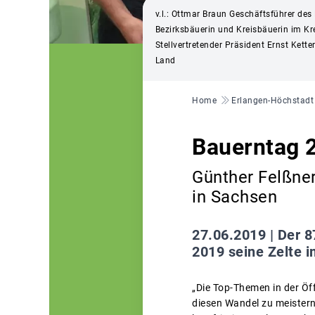
v.l.: Ottmar Braun Geschäftsführer des
Bezirksbäuerin und Kreisbäuerin im Kr
Stellvertretender Präsident Ernst Ke
Land
Pfadnavigation
Home
Erlangen-Höchstadt
Bauerntag 2
Günther Felßner
in Sachsen
27.06.2019 |
Der 8
2019 seine Zelte i
„Die Top-Themen in der Öff
diesen Wandel zu meistern 