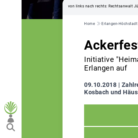
von links nach rechts: Rechtsanwalt J
Pfadnavigation
Home
Erlangen-Höchstadt
Ackerfes
Initiative "Hei
Erlangen auf
09.10.2018 |
Zahlr
Kosbach und Häusli