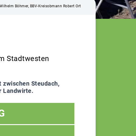
r. Wilhelm Böhmer, BBV-Kreisobmann Robert Ort
 im Stadtwesten
t zwischen Steudach,
r Landwirte.
G