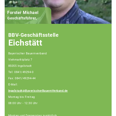
Forster Michael
B
Geschäftsführer,
BBV-Geschäftsstelle
Eichstätt
Bayerischer Bauernverband
Viehmarktplatz 7
85055 Ingolstadt
Tel: 0841/49294-0
Fax: 0841/49294-44
E-Mail:
Ingolstadt@BayerischerBauernVerband.de
Montag bis Freitag
08:00 Uhr - 12:30 Uhr
Montag und Donnerstag zusätzlich