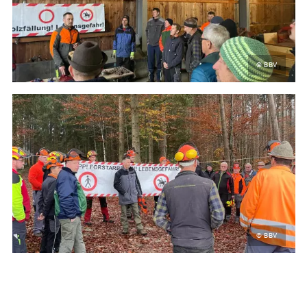
© BBV
© BBV