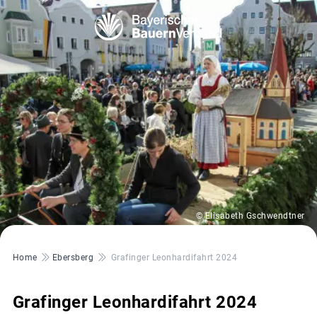
© Elisabeth Gschwendtner
Pfadnavigation
Home
Ebersberg
Grafinger Leonhardifahrt 2024
Grafinger Leonhardifahrt 2024