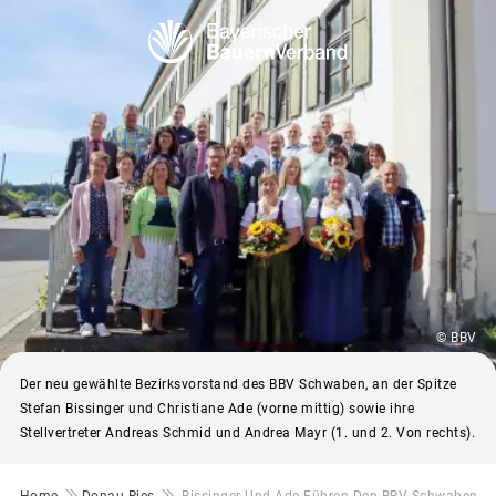
© BBV
Der neu gewählte Bezirksvorstand des BBV Schwaben, an der Spitze
Stefan Bissinger und Christiane Ade (vorne mittig) sowie ihre
Stellvertreter Andreas Schmid und Andrea Mayr (1. und 2. Von rechts).
Pfadnavigation
Home
Donau-Ries
Bissinger Und Ade Führen Den BBV Schwaben