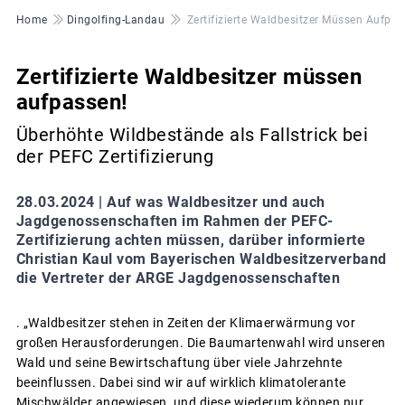
Pfadnavigation
Home
Dingolfing-Landau
Zertifizierte Waldbesitzer Müssen Aufpas
Zertifizierte Waldbesitzer müssen
aufpassen!
Überhöhte Wildbestände als Fallstrick bei
der PEFC Zertifizierung
28.03.2024 |
Auf was Waldbesitzer und auch
Jagdgenossenschaften im Rahmen der PEFC-
Zertifizierung achten müssen, darüber informierte
Christian Kaul vom Bayerischen Waldbesitzerverband
die Vertreter der ARGE Jagdgenossenschaften
. „Waldbesitzer stehen in Zeiten der Klimaerwärmung vor
großen Herausforderungen. Die Baumartenwahl wird unseren
Wald und seine Bewirtschaftung über viele Jahrzehnte
beeinflussen. Dabei sind wir auf wirklich klimatolerante
Mischwälder angewiesen, und diese wiederum können nur