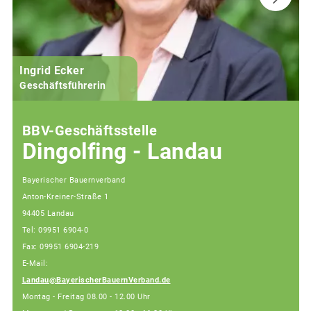
Ingrid Ecker
M
Geschäftsführerin
BBV-Geschäftsstelle
Dingolfing - Landau
Bayerischer Bauernverband
Anton-Kreiner-Straße 1
94405 Landau
Tel: 09951 6904-0
Fax: 09951 6904-219
E-Mail:
Landau@BayerischerBauernVerband.de
Montag - Freitag 08.00 - 12.00 Uhr