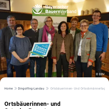
© BBV
Pfadnavigation
Home
Dingolfing-Landau
Ortsbäuerinnen- Und Ortsobmännertagu
Ortsbäuerinnen- und