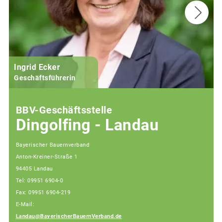
Ingrid Ecker
M
Geschäftsführerin
BBV-Geschäftsstelle
Dingolfing - Landau
Bayerischer Bauernverband
Anton-Kreiner-Straße 1
94405 Landau
Tel: 09951 6904-0
Fax: 09951 6904-219
E-Mail:
Landau@BayerischerBauernVerband.de