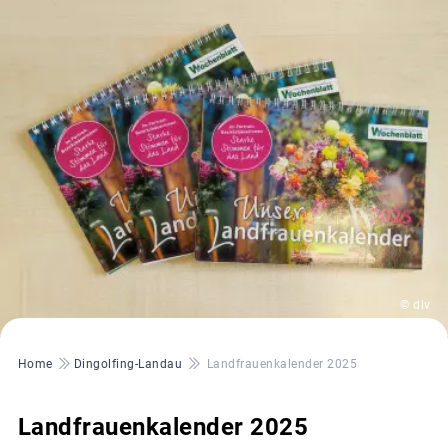
© dlv
Pfadnavigation
Home
Dingolfing-Landau
Landfrauenkalender 2025
Landfrauenkalender 2025