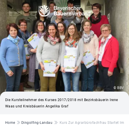
© BBV
Die Kursteilnehmer des Kurses 2017/2018 mit Bezirksbäuerin Irene
Waas und Kreisbäuerin Angelika Graf
Pfadnavigation
Home
Dingolfing-Landau
Kurs Zur Agrarbürofachfrau Startet Im H