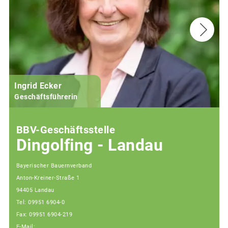
Ingrid Ecker
M
Geschäftsführerin
BBV-Geschäftsstelle
Dingolfing - Landau
Bayerischer Bauernverband
Anton-Kreiner-Straße 1
94405 Landau
Tel: 09951 6904-0
Fax: 09951 6904-219
E-Mail: