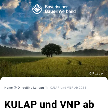
© Pixabay
Pfadnavigation
Home
Dingolfing-Landau
KULAP Und VNP Ab 2024
KULAP und VNP ab