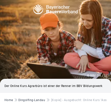
© BBV OA / LI
Der Online Kurs Agrarbüro ist einer der Renner im BBV Bildungswerk
Pfadnavigation
Home
Dingolfing-Landau
[Kopie] - Ausgebucht: Online Kurs "Assi