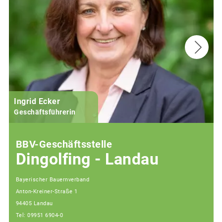
Ingrid Ecker
M
Geschäftsführerin
BBV-Geschäftsstelle
Dingolfing - Landau
Bayerischer Bauernverband
Anton-Kreiner-Straße 1
94405 Landau
Tel: 09951 6904-0