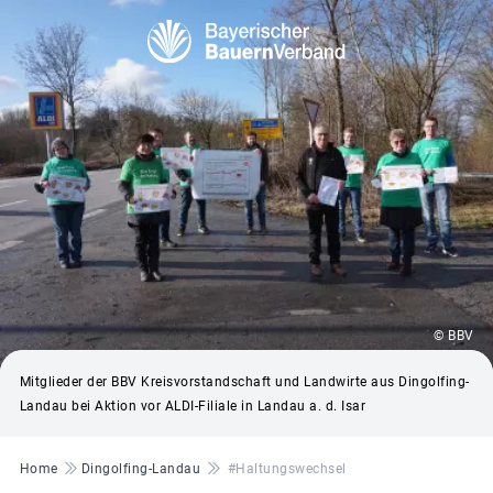
© BBV
Mitglieder der BBV Kreisvorstandschaft und Landwirte aus Dingolfing-
Landau bei Aktion vor ALDI-Filiale in Landau a. d. Isar
Pfadnavigation
Home
Dingolfing-Landau
#Haltungswechsel