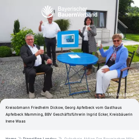
© Monika Ebnet
Kreisobmann Friedhelm Dickow, Georg Apfelbeck vom Gasthaus
Apfelbeck Mamming, BBV Geschäftsführerin Ingrid Ecker, Kreisbäuerin
Irene Waas
Pfadnavigation
Home
Dingolfing-Landau
Gutschein-Aktion Der Bayerischen Milchw