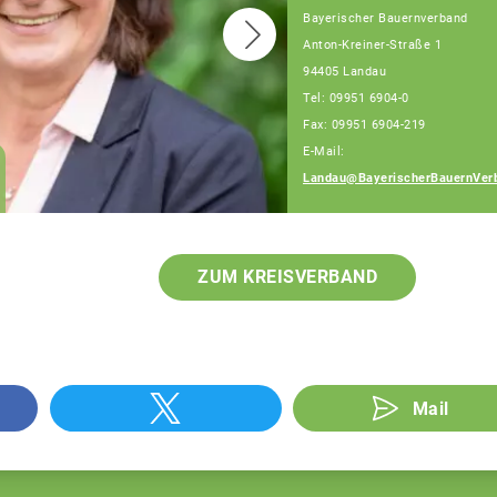
Bayerischer Bauernverband
Anton-Kreiner-Straße 1
94405 Landau
Tel: 09951 6904-0
Fax: 09951 6904-219
E-Mail:
Martina Leierer,
Landau@BayerischerBauernVer
Teamassistentin
ZUM KREISVERBAND
Mail