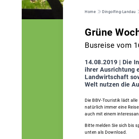
Pfadnavigation
Home
Dingolfing-Landau
Grüne Woch
Busreise vom 16
14.08.2019 |
Die I
ihrer Ausrichtung 
Landwirtschaft so
Welt nutzen die A
Die BBV-Touristik lädt all
natürlich immer eine Reis
auch mit einem interessa
Bitte melden Sie sich bis 
unten als Download.