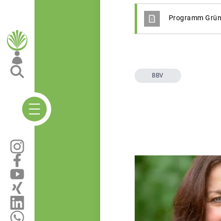
Programm Grüne
BBV