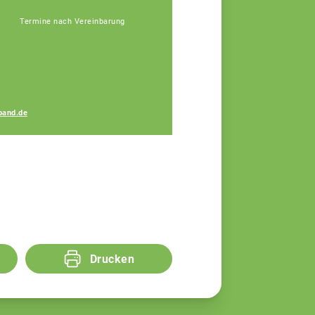
Termine nach Vereinbarung
Birgit Moosbauer
band.de
Teamassistentin
Drucken