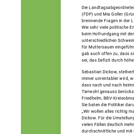
Die Landtagsabgeordneten
(FDP) und Mia Goller (Grü
brennende Fragen in der L
Wie sehr viele politische
beim Hofrundgang mit dem 
unterschiedlichen Schwein
für Muttersauen eingeführ
gab auch offen zu, dass s
sei, das Defizit durch höh
Sebastian Dickow, stellver
immer unrentabler wird, w
dass nach und nach heimi
Tierwohl genauso berücksi
Friedhelm, BBV-Kreisobman
Sie baten die Politiker d
„Wir wollen alles richtig 
Dickow. Für die Umstellung
vielen Fällen deutlich meh
durchschnittliche und mit-t