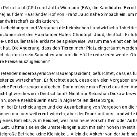
 Petra Loibl (CSU) und Jutta Widmann (FW), die Kandidaten Bernd 
ne) auf dem Haarlander Hof von Franz Jaud nahe Simbach ein, um m
andwirtschaft zu diskutieren.
 Entscheidungen und Vorgaben die heimischen Landwirtschaftsbetrie
Juniorchef des Haarlander Hofes, Christoph Jaud, deutlich. Er führ
e- und Bullenställe, erklärte beispielsweise, warum man einst den 
t hat. Die Änderung, dass den Tieren mehr Platz eingeräumt werden 
ich da-durch sein Sauenbestand um die Hälfte reduzieren werde. Ob
ere Preise auszugleichen?
tretender niederbayerischer Bauernpräsident, befürchtet, dass es für
eiter zu wirtschaften. Er fürchtet auch, dass die vielen Vorgaben 
sche Ferkelerzeuger aufgeben. Dann müsse man Ferkel aus dem Aus
chtigt werde wie in Deutschland? Nicht nur Sebastian Dickow bezwei
n, sowie Kreisbäuerin Karolin Aigner teilen diese Sorge.
arum, bei Entscheidungen und der Ausarbeitung von Vorgaben an die
machen und uns weiterent-wickeln, aber der Druck auf uns Landwirte i
 eines Betriebs, zum Beispiel, weil man neue Vorschriften oder Auf
r Zeit. Oftmals seien die Umstel-lungen auch mit sehr hohen Investi
elgroße Betriebe keine Kleinigkeit. Allein die Abkehr von der Anbinde