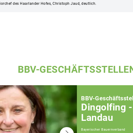
rchef des Haarlander Hofes, Christoph Jaud, deutlich.
BBV-GESCHÄFTSSTELLE
BBV-Geschäftsstel
Dingolfing -
Landau
Bayerischer Bauernverband