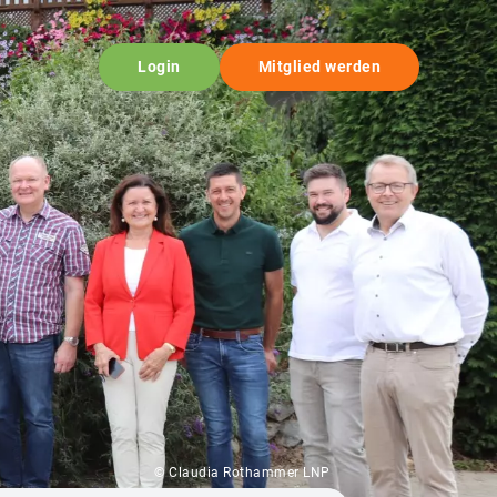
Login
Mitglied werden
© Claudia Rothammer LNP