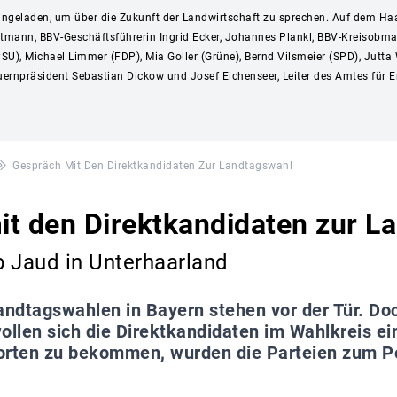
ingeladen, um über die Zukunft der Landwirtschaft zu sprechen. Auf dem Haar
ittmann, BBV-Geschäftsführerin Ingrid Ecker, Johannes Plankl, BBV-Kreisobma
SU), Michael Limmer (FDP), Mia Goller (Grüne), Bernd Vilsmeier (SPD), Jutta
Bauernpräsident Sebastian Dickow und Josef Eichenseer, Leiter des Amtes für
Gespräch Mit Den Direktkandidaten Zur Landtagswahl
t den Direktkandidaten zur L
b Jaud in Unterhaarland
andtagswahlen in Bayern stehen vor der Tür. Do
ollen sich die Direktkandidaten im Wahlkreis e
ten zu bekommen, wurden die Parteien zum Po