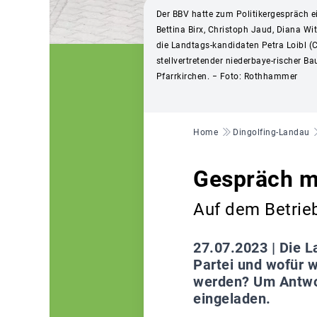
Der BBV hatte zum Politikergespräch e
Bettina Birx, Christoph Jaud, Diana W
die Landtags-kandidaten Petra Loibl (C
stellvertretender niederbaye-rischer 
Pfarrkirchen. − Foto: Rothhammer
Pfadnavigation
Home
Dingolfing-Landau
Gespräch mi
Auf dem Betrie
27.07.2023 |
Die L
Partei und wofür w
werden? Um Antwor
eingeladen.