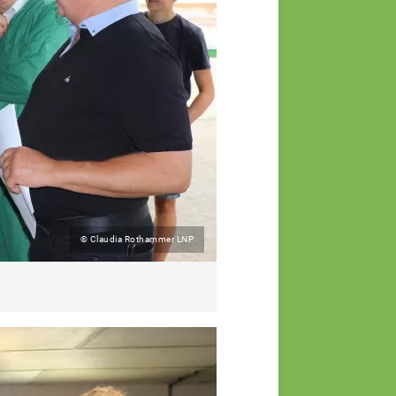
© Claudia Rothammer LNP