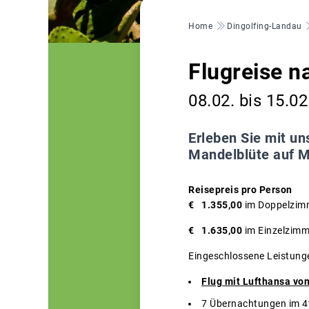
Pfadnavigation
Home
Dingolfing-Landau
Flugreise n
08.02. bis 15.0
Erleben Sie mit un
Mandelblüte auf Ma
Reisepreis pro Person
€ 1.355,00
im Doppelzimm
€ 1.635,00
im Einzelzimme
Eingeschlossene Leistung
Flug mit Lufthansa vo
7 Übernachtungen im 4*