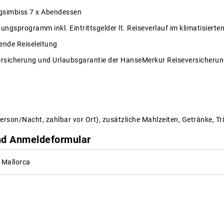
agsimbiss 7 x Abendessen
ungsprogramm inkl. Eintrittsgelder lt. Reiseverlauf im klimatisierte
ende Reiseleitung
ersicherung und Urlaubsgarantie der HanseMerkur Reiseversicheru
erson/Nacht, zahlbar vor Ort), zusätzliche Mahlzeiten, Getränke, Tr
d Anmeldeformular
Mallorca