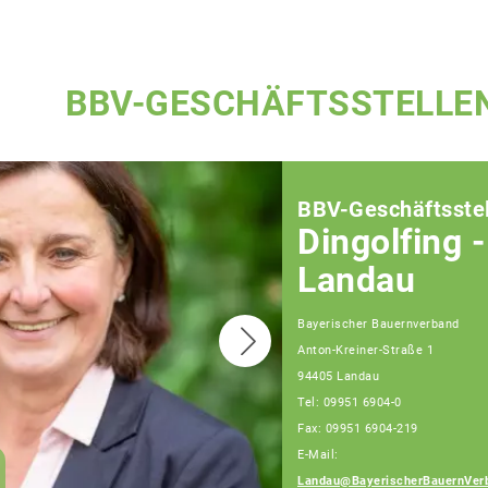
BBV-GESCHÄFTSSTELLE
BBV-Geschäftsstel
Dingolfing -
Landau
Bayerischer Bauernverband
Anton-Kreiner-Straße 1
94405 Landau
Tel: 09951 6904-0
Fax: 09951 6904-219
E-Mail:
Martina Leierer,
Landau@BayerischerBauernVer