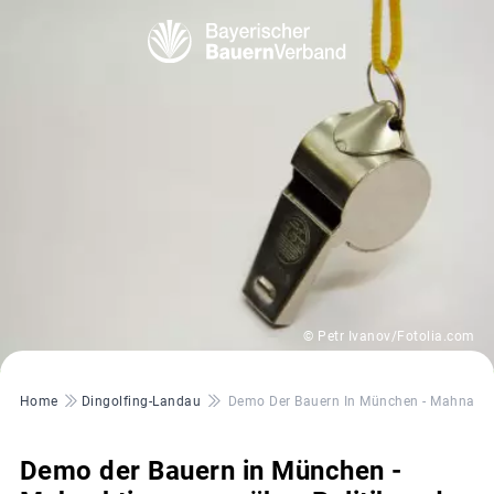
© Petr Ivanov/Fotolia.com
Pfadnavigation
Home
Dingolfing-Landau
Demo Der Bauern In München - Mahnaktio
Demo der Bauern in München -