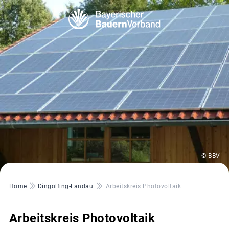
© BBV
Pfadnavigation
Home
Dingolfing-Landau
Arbeitskreis Photovoltaik
Arbeitskreis Photovoltaik