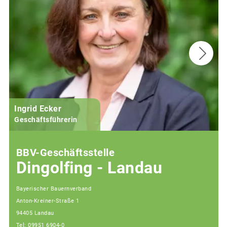
Ingrid Ecker
M
Geschäftsführerin
BBV-Geschäftsstelle
Dingolfing - Landau
Bayerischer Bauernverband
Anton-Kreiner-Straße 1
94405 Landau
Tel: 09951 6904-0