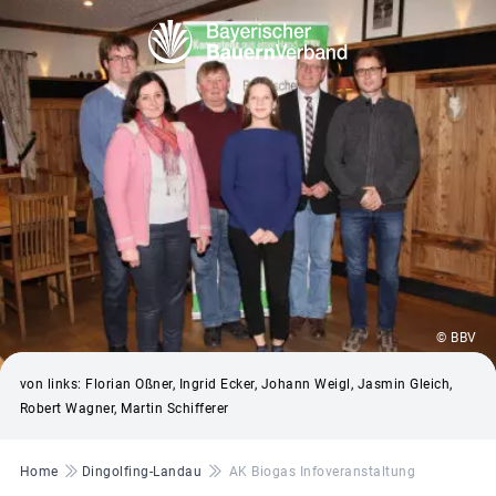
© BBV
von links: Florian Oßner, Ingrid Ecker, Johann Weigl, Jasmin Gleich,
Robert Wagner, Martin Schifferer
Pfadnavigation
Home
Dingolfing-Landau
AK Biogas Infoveranstaltung