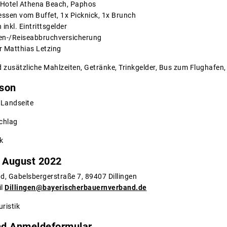
-Hotel Athena Beach, Paphos
ssen vom Buffet, 1x Picknick, 1x Brunch
inkl. Eintrittsgelder
ten-/Reiseabbruchversicherung
r Matthias Letzing
 zusätzliche Mahlzeiten, Getränke, Trinkgelder, Bus zum Flughafen,
rson
 Landseite
chlag
k
 August 2022
, Gabelsbergerstraße 7, 89407 Dillingen
il
Dillingen@bayerischerbauernverband.de
ristik
d Anmeldeformular