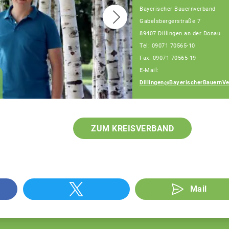
Bayerischer Bauernverband
Gabelsbergerstraße 7
89407 Dillingen an der Donau
Tel: 09071 70565-10
Fax: 09071 70565-19
E-Mail:
Verena Schön
Dillingen@BayerischerBauernVe
Fachberaterin
ZUM KREISVERBAND
Mail