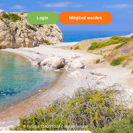
Login
Mitglied werden
© Fotolia-158293524-L-pkazmierczak