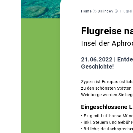
Pfadnavigation
Home
Dillingen
Flugre
Flugreise n
Insel der Aphro
21.06.2022 |
Entde
Geschichte!
Zypern ist Europas östlichs
zu den schönsten Stätten 
Weinberge werden Sie bege
Eingeschlossene L
• Flug mit Lufthansa Mün
• inkl. Steuern und Gebüh
• örtliche, deutschspreche