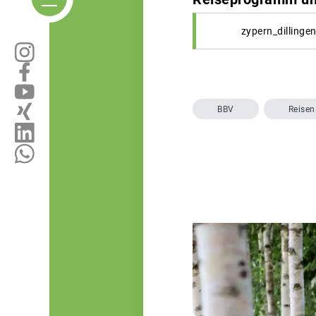
zypern_dilling
BBV
Reisen