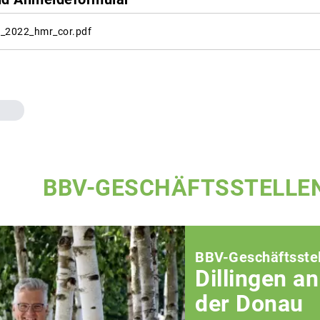
en_2022_hmr_cor.pdf
BBV-GESCHÄFTSSTELLE
BBV-Geschäftsstel
Dillingen an
der Donau