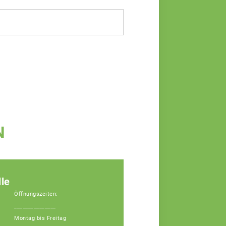
N
le
Öffnungszeiten:
_______________
Montag bis Freitag