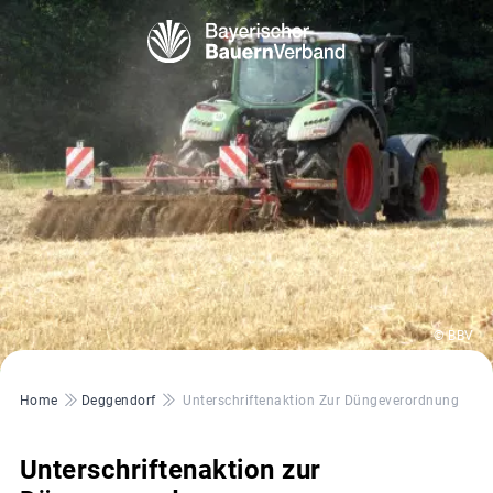
© BBV
Pfadnavigation
Home
Deggendorf
Unterschriftenaktion Zur Düngeverordnung
Unterschriftenaktion zur