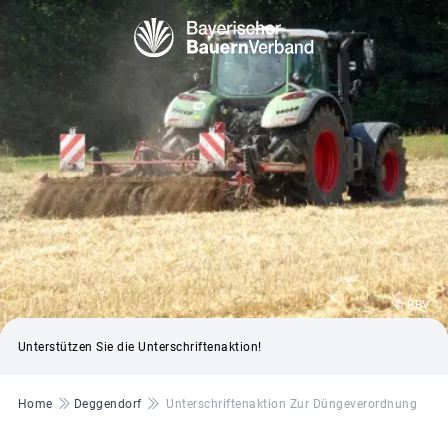
© BBV
Unterstützen Sie die Unterschriftenaktion!
Pfadnavigation
Home
Deggendorf
Unterschriftenaktion Zur Düngeverordnung