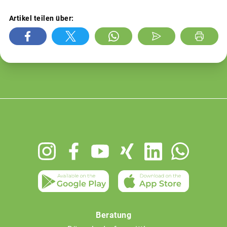
Artikel teilen über:
Footer
menu
Beratung