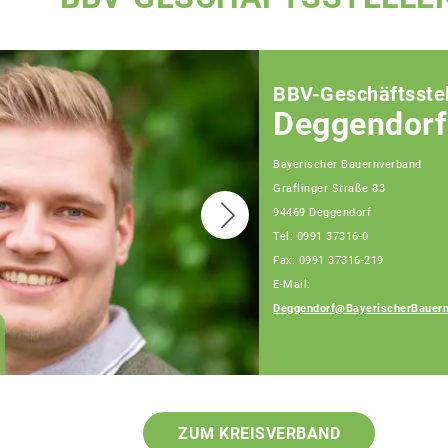
BBV-Geschäftsstel
Deggendorf
Bayerischer Bauernverband
Graflinger Straße 83
94469 Deggendorf
Tel: 0991 37316-0
Fax: 0991 37316-219
E-Mail:
Deggendorf@BayerischerBauern
Ingrid Ecker
Geschäftsführerin
ZUM KREISVERBAND