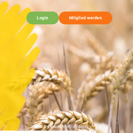
Login
Mitglied werden
© Evi Radauscher/unsplash