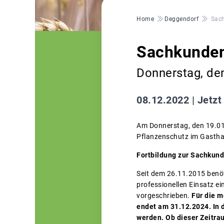
Pfadnavigation
Home
Deggendorf
Sach
Sachkunden
Donnerstag, de
08.12.2022 |
Jetzt
Am Donnerstag, den 19.01.
Pflanzenschutz im Gasthau
Fortbildung zur Sachkund
Seit dem 26.11.2015 benöt
professionellen Einsatz e
vorgeschrieben.
Für die m
endet am 31.12.2024. In
werden.
Ob dieser Zeitra