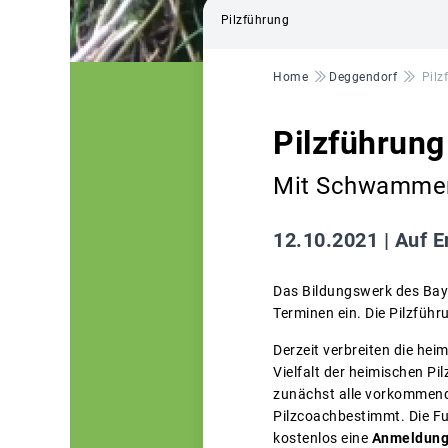
Pilzführung
Pfadnavigation
Home
Deggendorf
Pilz
Pilzführung
Mit Schwammerl
12.10.2021 |
Auf E
Das Bildungswerk des Baye
Terminen ein. Die Pilzfüh
Derzeit verbreiten die hei
Vielfalt der heimischen P
zunächst alle vorkommend
Pilzcoachbestimmt. Die F
kostenlos eine
Anmeldun