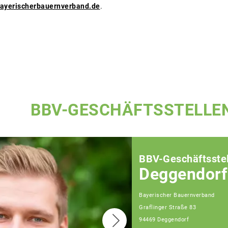
yerischerbauernverband.de
.
BBV-GESCHÄFTSSTELLE
BBV-Geschäftsstel
Deggendorf
Bayerischer Bauernverband
Graflinger Straße 83
94469 Deggendorf