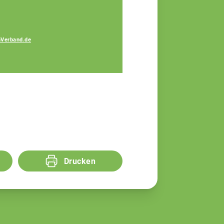
Verband.de
Katja Perl
Fachberaterin
Drucken