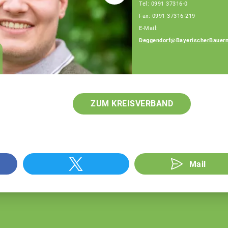
Tel: 0991 37316-0
Fax: 0991 37316-219
E-Mail:
Deggendorf@BayerischerBauern
Ingrid Ecker
Geschäftsführerin
ZUM KREISVERBAND
Mail