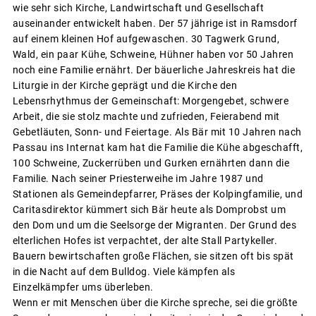
wie sehr sich Kirche, Landwirtschaft und Gesellschaft
auseinander entwickelt haben. Der 57 jährige ist in Ramsdorf
auf einem kleinen Hof aufgewaschen. 30 Tagwerk Grund,
Wald, ein paar Kühe, Schweine, Hühner haben vor 50 Jahren
noch eine Familie ernährt. Der bäuerliche Jahreskreis hat die
Liturgie in der Kirche geprägt und die Kirche den
Lebensrhythmus der Gemeinschaft: Morgengebet, schwere
Arbeit, die sie stolz machte und zufrieden, Feierabend mit
Gebetläuten, Sonn- und Feiertage. Als Bär mit 10 Jahren nach
Passau ins Internat kam hat die Familie die Kühe abgeschafft,
100 Schweine, Zuckerrüben und Gurken ernährten dann die
Familie. Nach seiner Priesterweihe im Jahre 1987 und
Stationen als Gemeindepfarrer, Präses der Kolpingfamilie, und
Caritasdirektor kümmert sich Bär heute als Domprobst um
den Dom und um die Seelsorge der Migranten. Der Grund des
elterlichen Hofes ist verpachtet, der alte Stall Partykeller.
Bauern bewirtschaften große Flächen, sie sitzen oft bis spät
in die Nacht auf dem Bulldog. Viele kämpfen als
Einzelkämpfer ums überleben.
Wenn er mit Menschen über die Kirche spreche, sei die größte