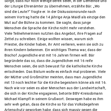
Sorge, dass nur noch wenige bereit seien, in der Gemeinde und
der Liturgie Ehrenämter zu übernehmen, erzählte Bär. „Wo
sind die Leute?“ fragte er. In der Diskussionsrunde nach
seinem Vortrag hatte die 14 jährige Anja Maidl als einzige den
Mut auf die Bühne zu kommen. Sie sagte, dass junge
Menschen die Sprache der Kirche nicht mehr verstehen.
Viele Teilnehmerinnen nutzten das Angebot, ihre Fragen auf
Zettel zu schreiben. Einige wollten wissen, warum sich
Priester, die Kinder haben, ihr Amt verlieren, wenn sie sich zu
ihren Kindern bekennen. Ein wichtiges Thema war, dass der
Bischof Jugendliche erst mit 16 Jahren firmen will. Bär
begründete das so, dass die Jugendlichen mit 16 reife
Menschen seien, die sich bewusst für die katholische Kirche
entschieden. Das Bistum wolle es einfach mal probieren. Viele
der Mütter und Großmütter meinten, dass man Jugendliche
mit 13 noch leichter für die Kirche begeistern könne als mit 16.
Nach wie vor seien es aber Menschen aus der Landwirtschaft,
die sich in der Kirche engagieren, betonte BBV-Kreisobmann
Michael Klampfl in seinem Grußwort. Deswegen habe es ihm
sehr weh getan, dass die Kirche so für das Volksbegehren
Artenschutz geworben habe, dass sich massiv gegen die