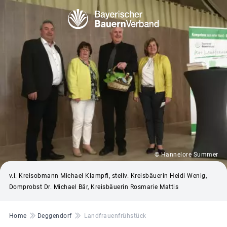
© Hannelore Summer
v.l. Kreisobmann Michael Klampfl, stellv. Kreisbäuerin Heidi Wenig,
Domprobst Dr. Michael Bär, Kreisbäuerin Rosmarie Mattis
Pfadnavigation
Home
Deggendorf
Landfrauenfrühstück