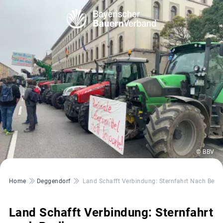
© BBV
Pfadnavigation
Home
Deggendorf
Land Schafft Verbindung: Sternfahrt Nach Berli
Land Schafft Verbindung: Sternfahrt