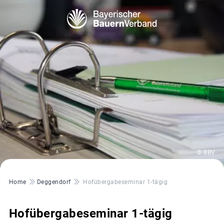
© BBV
Pfadnavigation
Home
Deggendorf
Hofübergabeseminar 1-tägig
Hofübergabeseminar 1-tägig