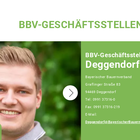
BBV-GESCHÄFTSSTELLE
BBV-Geschäftsstel
Deggendorf
Bayerischer Bauernverband
Graflinger Straße 83
94469 Deggendorf
Tel: 0991 37316-0
Fax: 0991 37316-219
E-Mail:
Deggendorf@BayerischerBauern
Ingrid Ecker
Geschäftsführerin