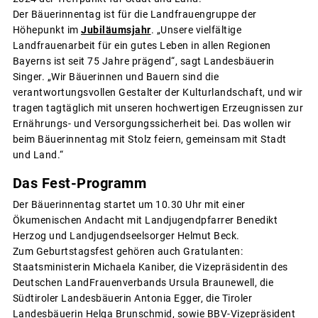
Der Bäuerinnentag ist für die Landfrauengruppe der
Höhepunkt im
Jubiläumsjahr
. „Unsere vielfältige
Landfrauenarbeit für ein gutes Leben in allen Regionen
Bayerns ist seit 75 Jahre prägend“, sagt Landesbäuerin
Singer. „Wir Bäuerinnen und Bauern sind die
verantwortungsvollen Gestalter der Kulturlandschaft, und wir
tragen tagtäglich mit unseren hochwertigen Erzeugnissen zur
Ernährungs- und Versorgungssicherheit bei. Das wollen wir
beim Bäuerinnentag mit Stolz feiern, gemeinsam mit Stadt
und Land.“
Das Fest-Programm
Der Bäuerinnentag startet um 10.30 Uhr mit einer
Ökumenischen Andacht mit Landjugendpfarrer Benedikt
Herzog und Landjugendseelsorger Helmut Beck.
Zum Geburtstagsfest gehören auch Gratulanten:
Staatsministerin Michaela Kaniber, die Vizepräsidentin des
Deutschen LandFrauenverbands Ursula Braunewell, die
Südtiroler Landesbäuerin Antonia Egger, die Tiroler
Landesbäuerin Helga Brunschmid, sowie BBV-Vizepräsident