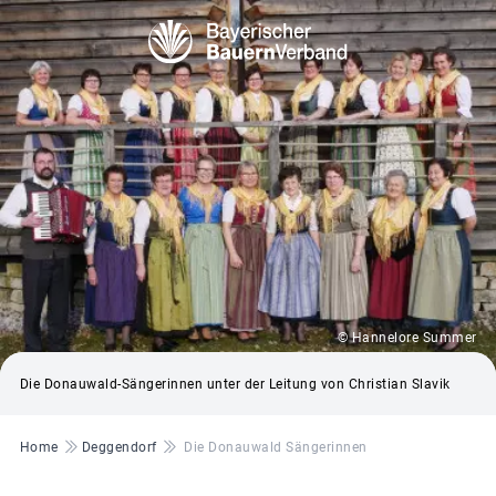
© Hannelore Summer
Die Donauwald-Sängerinnen unter der Leitung von Christian Slavik
Pfadnavigation
Home
Deggendorf
Die Donauwald Sängerinnen