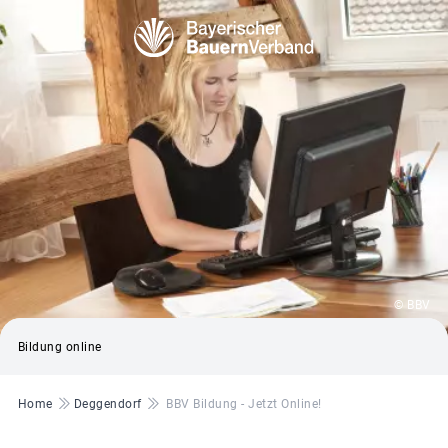
© BBV
Bildung online
Pfadnavigation
Home
Deggendorf
BBV Bildung - Jetzt Online!