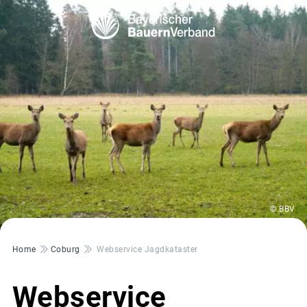
© BBV
Pfadnavigation
Home
Coburg
Webservice Jagdkataster
Webservice