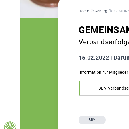
Pfadnavigation
Home
Coburg
GEMEINS
GEMEINSAM
Verbandserfolg
15.02.2022 |
Darum
Information für Mitgliede
BBV-Verbandser
BBV