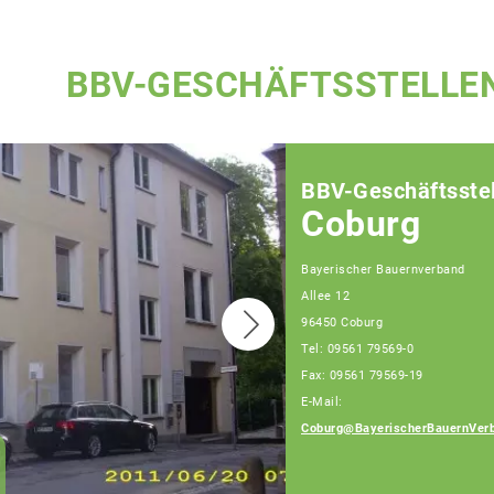
BBV-GESCHÄFTSSTELLE
BBV-Geschäftsstel
Coburg
Bayerischer Bauernverband
Allee 12
96450 Coburg
Tel: 09561 79569-0
Fax: 09561 79569-19
Geschäftsführer -
E-Mail:
Gabriel Lieb
Telefon: 09561/79569-
Coburg@BayerischerBauernVer
22 (Montag und
Dienstg in Coburg)