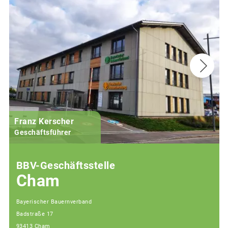
Franz Kerscher
Geschäftsführer
BBV-Geschäftsstelle
Cham
Bayerischer Bauernverband
Badstraße 17
93413 Cham