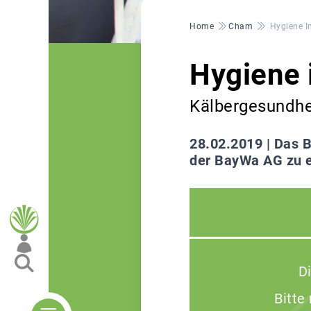
Pfadnavigation
Home
Cham
Hygiene I
Hygiene 
Kälbergesundhe
28.02.2019 |
Das B
der BayWa AG zu e
D
Bitte