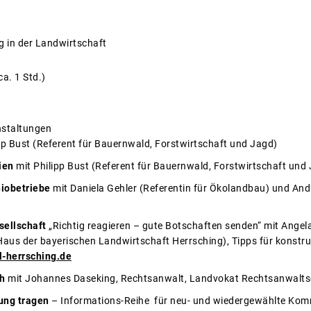
ng in der Landwirtschaft
ca. 1 Std.)
nstaltungen
pp Bust (Referent für Bauernwald, Forstwirtschaft und Jagd)
ien
mit Philipp Bust (Referent für Bauernwald, Forstwirtschaft und
iobetriebe
mit Daniela Gehler (Referentin für Ökolandbau) und And
sellschaft
„Richtig reagieren – gute Botschaften senden“ mit Angela
s der bayerischen Landwirtschaft Herrsching), Tipps für konstruk
-herrsching.de
ch
mit Johannes Daseking, Rechtsanwalt, Landvokat Rechtsanwalts
ung tragen
– Informations-Reihe für neu- und wiedergewählte Komm