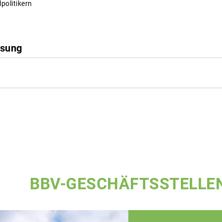
olitikern
sung
BBV-GESCHÄFTSSTELLE