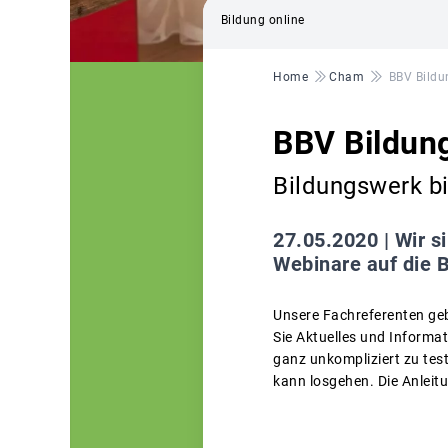
Bildung online
Pfadnavigation
Home
Cham
BBV Bildun
BBV Bildung 
Bildungswerk bi
27.05.2020 |
Wir s
Webinare auf die B
Unsere Fachreferenten gebe
Sie Aktuelles und Informat
ganz unkompliziert zu tes
kann losgehen. Die Anleit