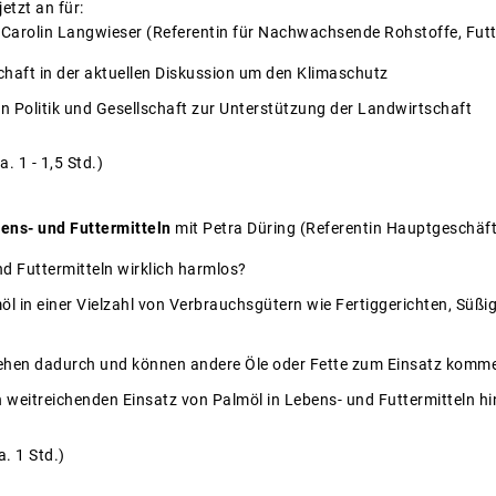
etzt an für:
 Carolin Langwieser
(Referentin für Nachwachsende Rohstoffe, Futte
chaft in der aktuellen Diskussion um den Klimaschutz
 Politik und Gesellschaft zur Unterstützung der Landwirtschaft
. 1 - 1,5 Std.)
bens- und Futtermitteln
mit Petra Düring (Referentin Hauptgeschäft
nd Futtermitteln wirklich harmlos?
öl in einer Vielzahl von Verbrauchsgütern wie Fertiggerichten, Süß
ehen dadurch und können andere Öle oder Fette zum Einsatz komm
n weitreichenden Einsatz von Palmöl in Lebens- und Futtermitteln h
. 1 Std.)