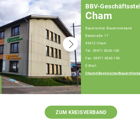
BBV-Geschäftsstel
Cham
Bayerischer Bauernverband
Badstraße 17
93413 Cham
Tel: 09971 8543-100
Fax: 09971 8543-190
E-Mail:
Cham@BayerischerBauernVerba
Robert Hacker
Fachberater
ZUM KREISVERBAND