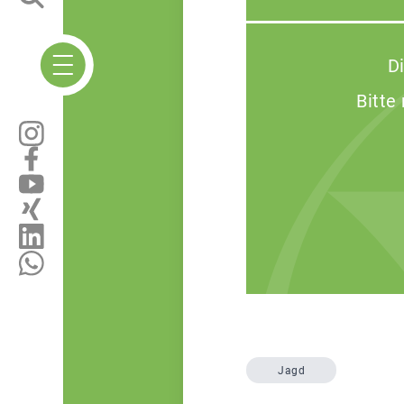
D
Bitte
Jagd