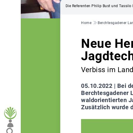
Die Referenten Philip Bust und Tassil
Pfadnavigation
Home
Berchtesgadener La
Neue Her
Jagdtec
Verbiss im Land
05.10.2022 |
Bei d
Berchtesgadener L
waldorientierten 
Zusätzlich wurde 