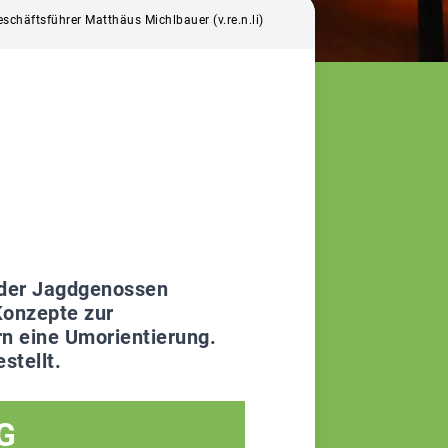
chäftsführer Matthäus Michlbauer (v.re.n.li)
 der Jagdgenossen
Konzepte zur
rn eine Umorientierung.
stellt.
G