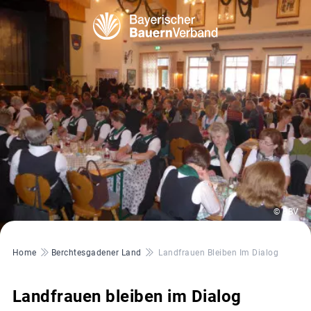
© BBV
Pfadnavigation
Home
Berchtesgadener Land
Landfrauen Bleiben Im Dialog
Landfrauen bleiben im Dialog