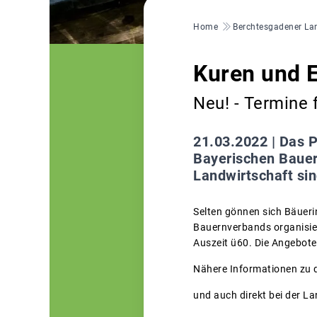
Pfadnavigation
Home
Berchtesgadener La
Kuren und 
Neu! - Termine 
21.03.2022 |
Das P
Bayerischen Bauer
Landwirtschaft si
Selten gönnen sich Bäuer
Bauernverbands organisie
Auszeit ü60. Die Angebote
Nähere Informationen zu d
und auch direkt bei der 