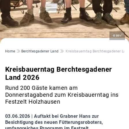
©
© BBV
Pfadnavigation
Home
Berchtesgadener Land
Kreisbauerntag Berchtesgadener Lan
Kreisbauerntag Berchtesgadener
Land 2026
Rund 200 Gäste kamen am
Donnerstagabend zum Kreisbauerntag ins
Festzelt Holzhausen
03.06.2026 |
Auftakt bei Grabner Hans zur
Besichtigung des neuen Fütterungsroboters,
umfangreiches Programm im Festzelt.