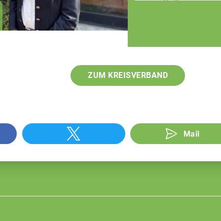
Patrick Berndlmaier
Fachberater
ZUM KREISVERBAND
Mail