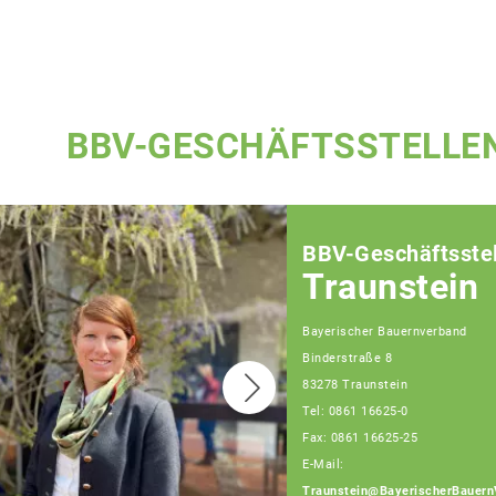
BBV-GESCHÄFTSSTELLE
BBV-Geschäftsstel
Traunstein
Bayerischer Bauernverband
Binderstraße 8
83278 Traunstein
Tel: 0861 16625-0
Fax: 0861 16625-25
E-Mail:
Traunstein@BayerischerBauern