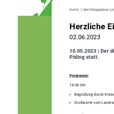
Pfadnavigation
Home
Berchtesgadener La
Herzliche E
02.06.2023
10.05.2023 |
Der d
Piding statt.
Programm:
19:30 Uhr
Begrüßung durch Krei
Grußworte vom Landrat