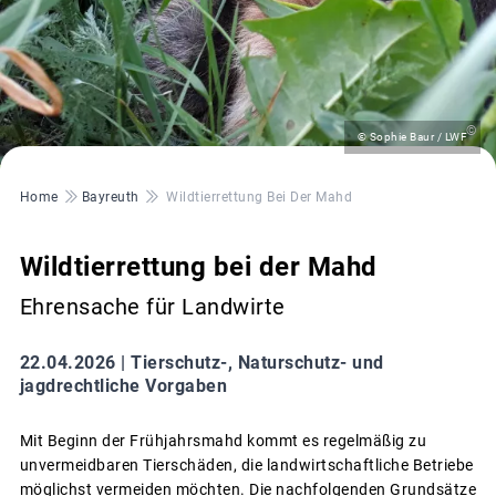
©
© Sophie Baur / LWF
Pfadnavigation
Home
Bayreuth
Wildtierrettung Bei Der Mahd
Wildtierrettung bei der Mahd
Ehrensache für Landwirte
22.04.2026 |
Tierschutz-, Naturschutz- und
jagdrechtliche Vorgaben
Mit Beginn der Frühjahrsmahd kommt es regelmäßig zu
unvermeidbaren Tierschäden, die landwirtschaftliche Betriebe
möglichst vermeiden möchten. Die nachfolgenden Grundsätze